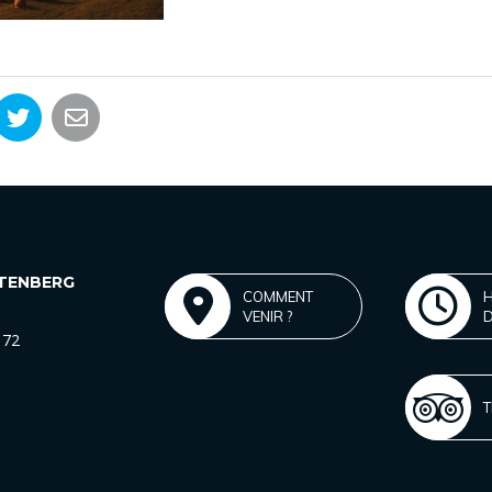
HTENBERG
COMMENT
VENIR ?
 72
T