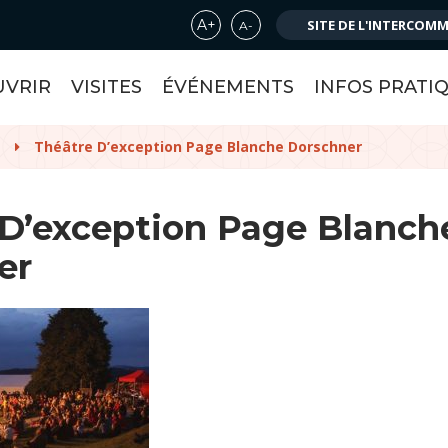
A+
SITE DE L'INTERCOM
A-
Augmenter la taille de la police
Réduire la taille de la police
UVRIR
VISITES
ÉVÉNEMENTS
INFOS PRATI
P
Théâtre D’exception Page Blanche Dorschner
 D’exception Page Blanch
er